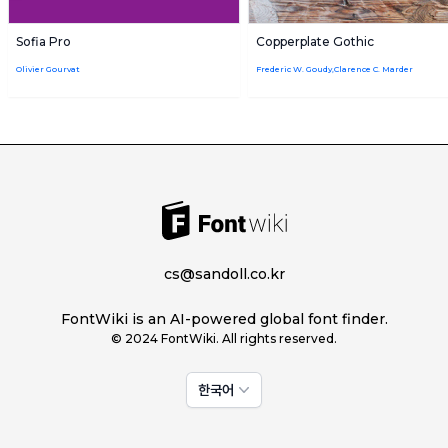
Sofia Pro
Copperplate Gothic
Olivier Gourvat
Frederic W. Goudy,Clarence C. Marder
cs@sandoll.co.kr
FontWiki is an AI-powered global font finder.
© 2024 FontWiki. All rights reserved.
한국어