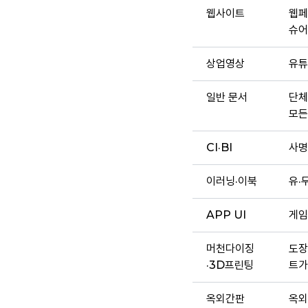
웹사이트
웹페
슈어
상업영상
유튜
일반 문서
단체
모든
CI·BI
사명
이러닝·이북
유·
APP UI
게임
머천다이징
도장
·3D프린팅
트가
옥외간판
옥외