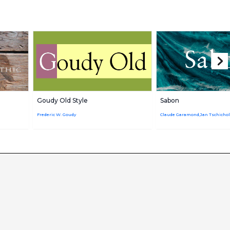
Goudy Old Style
Sabon
Frederic W. Goudy
Claude Garamond,Jan Tschicho