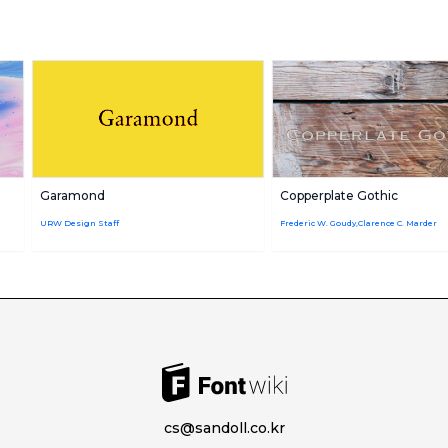
Garamond
Copperplate Gothic
URW Design Staff
Frederic W. Goudy,Clarence C. Marder
cs@sandoll.co.kr