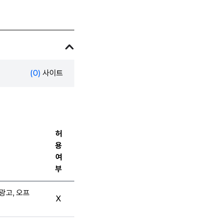
(0)
사이트
허
용
여
부
광고, 오프
X