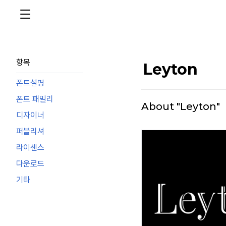
항목
Leyton
폰트설명
폰트 패밀리
About "Leyton"
디자이너
퍼블리셔
라이센스
다운로드
기타