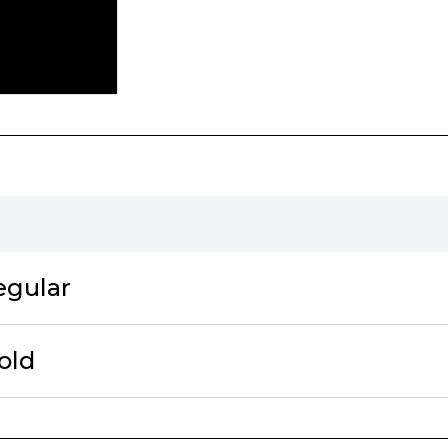
egular
old