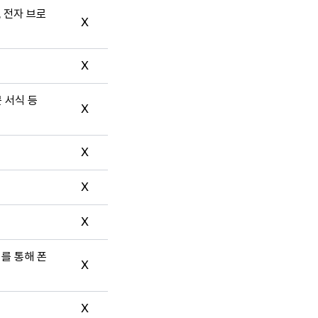
, 전자 브로
X
X
문 서식 등
X
X
X
X
터를 통해 폰
X
X