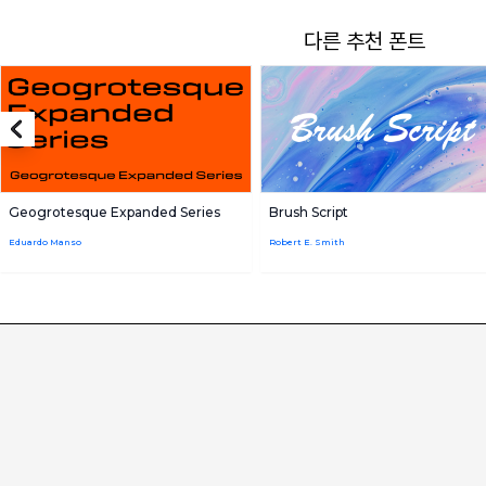
다른 추천 폰트
Geogrotesque Expanded Series
Brush Script
Eduardo Manso
Robert E. Smith