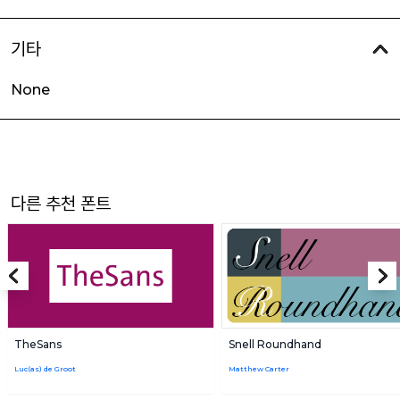
기타
None
다른 추천 폰트
TheSans
Snell Roundhand
Luc(as) de Groot
Matthew Carter