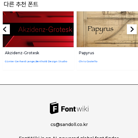
다른 추천 폰트
Akzidenz-Grotesk
Papyrus
Günter Gerhard Lange,Berthold Design Studio
Chris Costello
cs@sandoll.co.kr