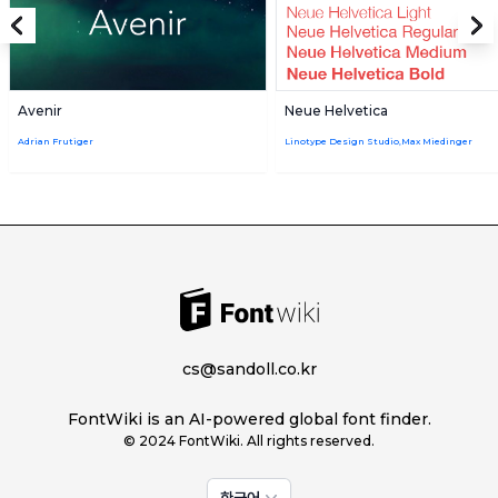
Avenir
Neue Helvetica
Adrian Frutiger
Linotype Design Studio,Max Miedinger
cs@sandoll.co.kr
FontWiki is an AI-powered global font finder.
© 2024 FontWiki. All rights reserved.