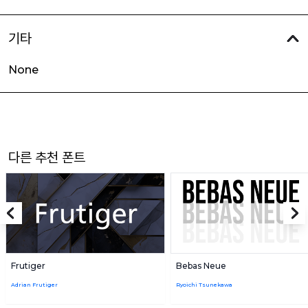
기타
None
다른 추천 폰트
Frutiger
Bebas Neue
Adrian Frutiger
Ryoichi Tsunekawa