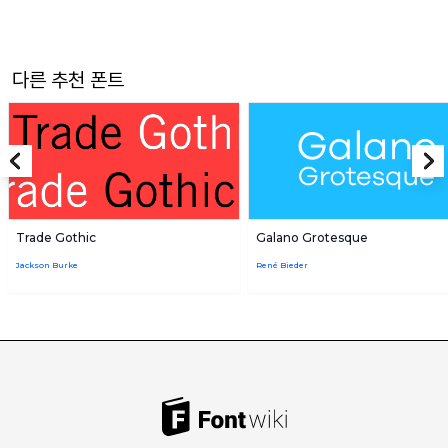
다른 추천 폰트
Trade Gothic
Galano Grotesque
Jackson Burke
René Bieder