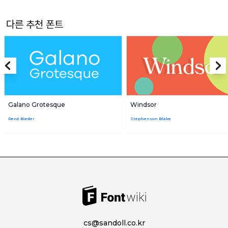
다른 추천 폰트
Galano Grotesque
Windsor
René Bieder
Stephenson Blake
cs@sandoll.co.kr