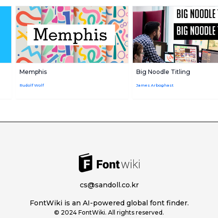
Memphis
Big Noodle Titling
Rudolf Wolf
James Arboghast
cs@sandoll.co.kr
FontWiki is an AI-powered global font finder.
© 2024 FontWiki. All rights reserved.