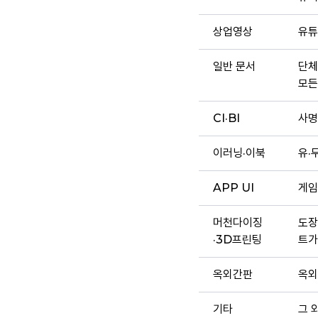
상업영상
유튜
일반 문서
단체
모든
CI·BI
사명
이러닝·이북
유·
APP UI
게임
머천다이징
도장
·3D프린팅
트가
옥외간판
옥외
기타
그 