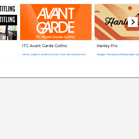
ITC Avant Garde Gothic
Hanley Pro
Herb Lubalin,André Gürtler,Tom Carnase,Erich Gschwind,Edward Benguiat,Christian Mengelt
Megan Tamaccio,Aleksandar Vel