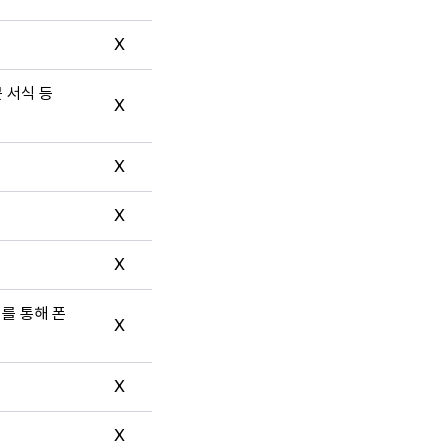
X
문 서식 등
X
X
X
X
터를 통해 폰
X
X
X