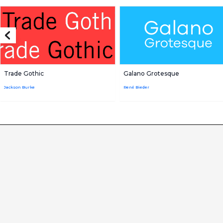
Trade Gothic
Galano Grotesque
Jackson Burke
René Bieder