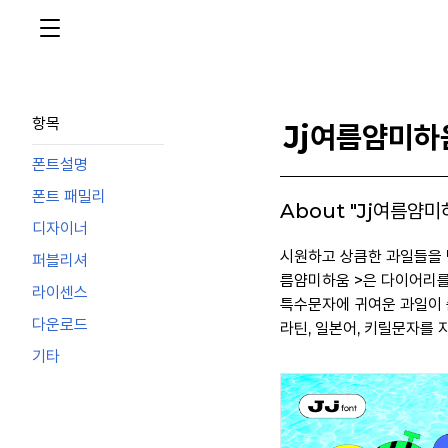
항목
Jj여름얌미하
폰트설명
폰트 패밀리
About "Jj여름얌미
디자이너
시원하고 상큼한 과일들을 먹
퍼블리셔
름얌미하움 >은 다이어리를
라이센스
특수문자에 귀여운 과일이 
다운로드
라틴, 일본어, 키릴문자를 
기타