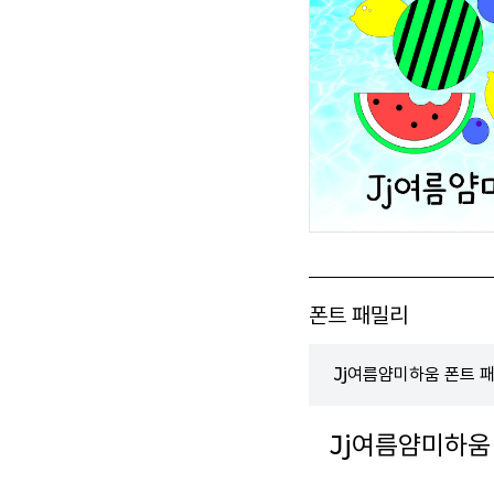
폰트 패밀리
Jj여름얌미하움 폰트 
Jj여름얌미하움 