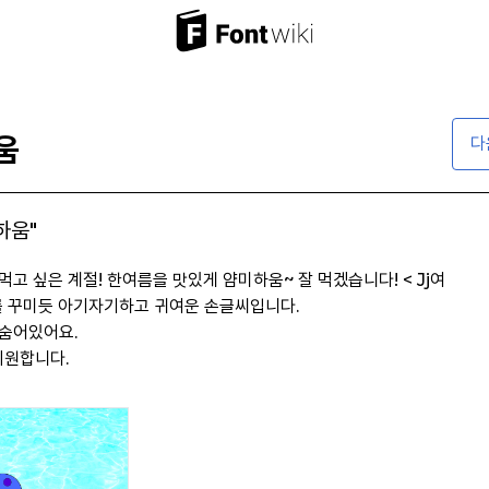
움
다
하움"
고 싶은 계절! 한여름을 맛있게 얌미하움~ 잘 먹겠습니다! < Jj여
 꾸미듯 아기자기하고 귀여운 손글씨입니다.
숨어있어요.
지원합니다.