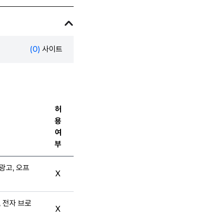
(0)
사이트
허
용
여
부
광고, 오프
X
, 전자 브로
X