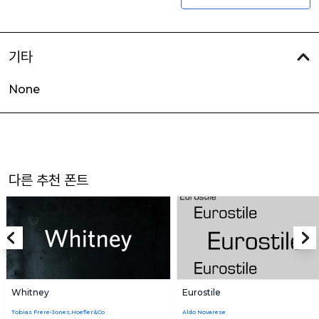
기타
None
다른 추천 폰트
Whitney
Eurostile
Tobias Frere-Jones,Hoefler&Co
Aldo Novarese