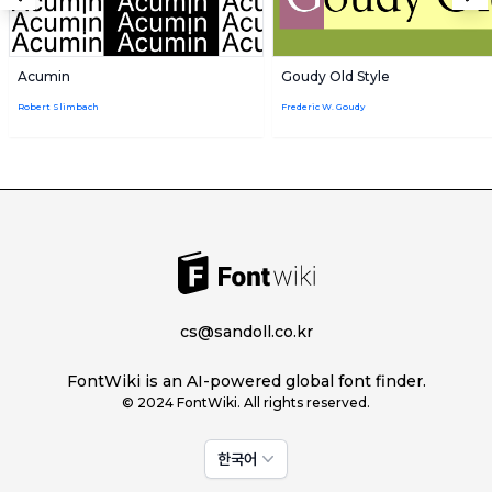
Acumin
Goudy Old Style
Robert Slimbach
Frederic W. Goudy
cs@sandoll.co.kr
FontWiki is an AI-powered global font finder.
© 2024 FontWiki. All rights reserved.
한국어