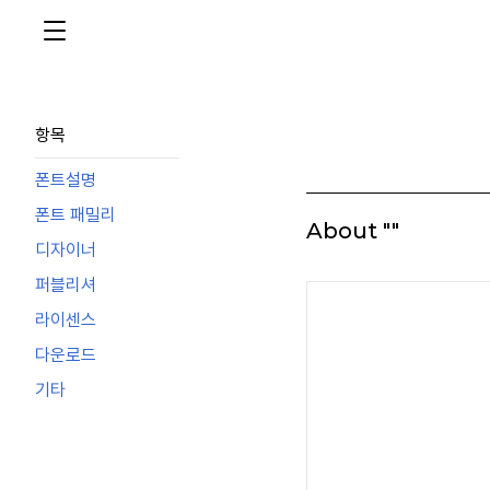
항목
폰트설명
폰트 패밀리
About ""
디자이너
퍼블리셔
라이센스
다운로드
기타