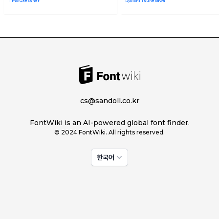
Timo Gaessner
Ryoichi Tsunekawa
cs@sandoll.co.kr
FontWiki is an AI-powered global font finder.
© 2024 FontWiki. All rights reserved.
한국어