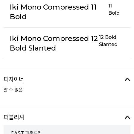
Iki Mono Compressed 11
11
Bold
Bold
Iki Mono Compressed 12
12 Bold
Slanted
Bold Slanted
디자이너
알 수 없음
퍼블리셔
CAST 파운드리