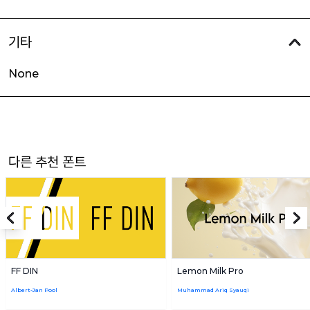
기타
None
다른 추천 폰트
FF DIN
Lemon Milk Pro
Albert-Jan Pool
Muhammad Ariq Syauqi