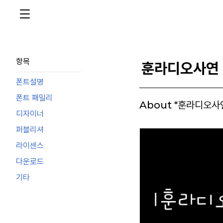
항목
훈라디오사연
폰트설명
폰트 패밀리
About "훈라디오사
디자이너
퍼블리셔
라이센스
다운로드
기타