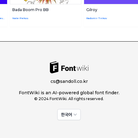
Bada Boom Pro BB
Gilroy
Ventsislav Dzhokov,Mirela Belova,Plamen Motev,Svetoslav Simov,Nikolay Petroussenko,Stan Partalev
Nate Piekos
Radomir Tinkov
cs@sandoll.co.kr
FontWiki is an AI-powered global font finder.
© 2024 FontWiki. All rights reserved.
한국어