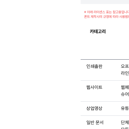
※ 아래 라이센스 표는 참고용입니다
폰트 제작사의 규정에 따라 사용범
카테고리
인쇄출판
오프
라인
웹사이트
웹페
슈어
상업영상
유튜
일반 문서
단체