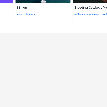
Minion
Bleeding Cowboys Pr
Robert Slimbach
Guillaume Séguin,Roger S. Ne