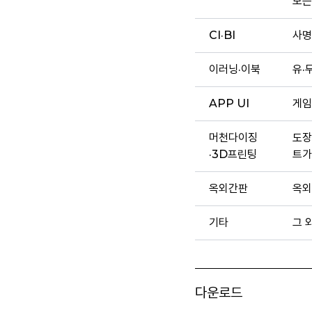
모든
CI·BI
사명
이러닝·이북
유·
APP UI
게임
머천다이징
도장
·3D프린팅
트가
옥외간판
옥외
기타
그 
다운로드