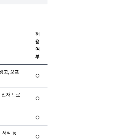
허
용
여
부
광고, 오프
O
, 전자 브로
O
O
문 서식 등
O