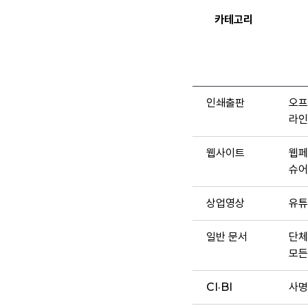
카테고리
인쇄출판
오프
라인
웹사이트
웹페
슈어
상업영상
유튜
일반 문서
단체
모든
CI·BI
사명