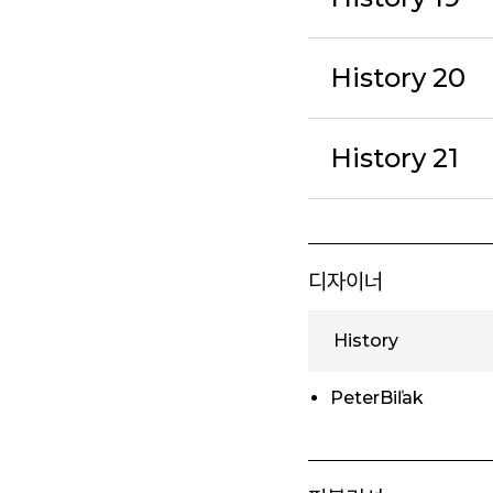
History 20
History 21
디자이너
History
PeterBiľak