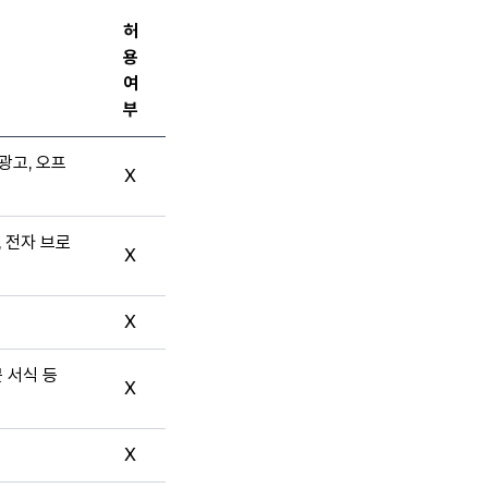
허
용
여
부
광고, 오프
X
, 전자 브로
X
X
문 서식 등
X
X