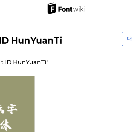
 ID HunYuanTi
다
t ID HunYuanTi"