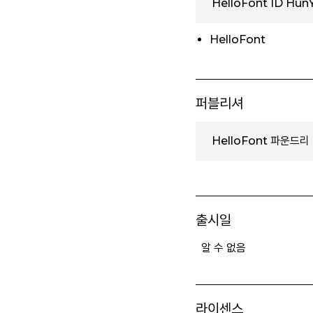
HelloFont ID Hun
HelloFont
퍼블리셔
HelloFont 파운드리
출시일
알 수 없음
라이센스