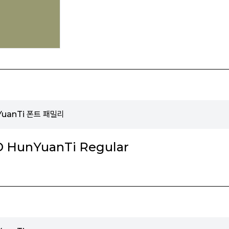
nYuanTi 폰트 패밀리
D HunYuanTi Regular