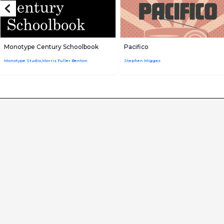
Monotype Century Schoolbook
Pacifico
Monotype Studio,Morris Fuller Benton
Stephen Miggas