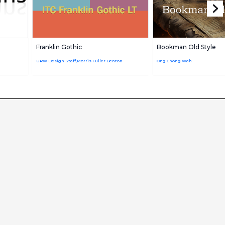
Franklin Gothic
Bookman Old Style
URW Design Staff,Morris Fuller Benton
Ong Chong Wah