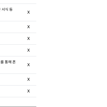
문 서식 등
X
X
X
X
터를 통해 폰
X
X
X