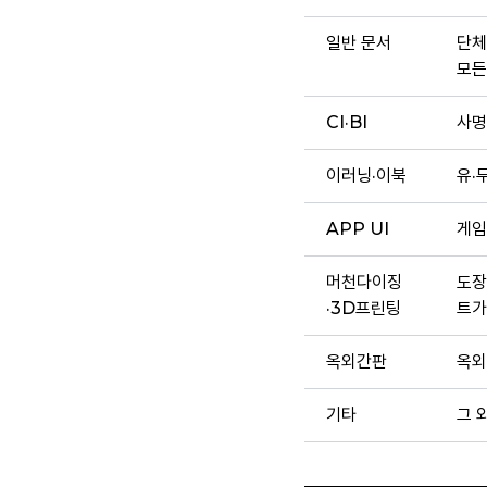
일반 문서
단체
모든
CI·BI
사명
이러닝·이북
유·
APP UI
게임
머천다이징
도장
·3D프린팅
트가
옥외간판
옥외
기타
그 