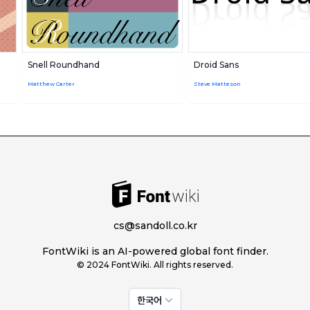
Snell Roundhand
Droid Sans
Matthew Carter
Steve Matteson
cs@sandoll.co.kr
FontWiki is an AI-powered global font finder.
© 2024 FontWiki. All rights reserved.
한국어