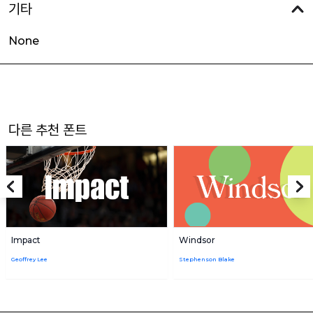
기타
None
다른 추천 폰트
Impact
Windsor
Geoffrey Lee
Stephenson Blake