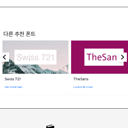
다른 추천 폰트
Swiss 721
TheSans
Max Miedinger
Luc(as) de Groot