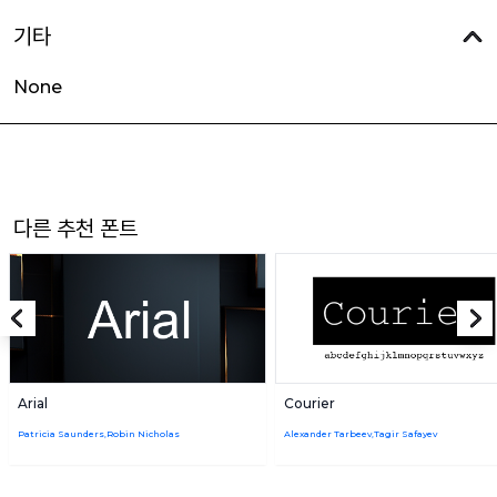
기타
None
다른 추천 폰트
Arial
Courier
Patricia Saunders,Robin Nicholas
Alexander Tarbeev,Tagir Safayev