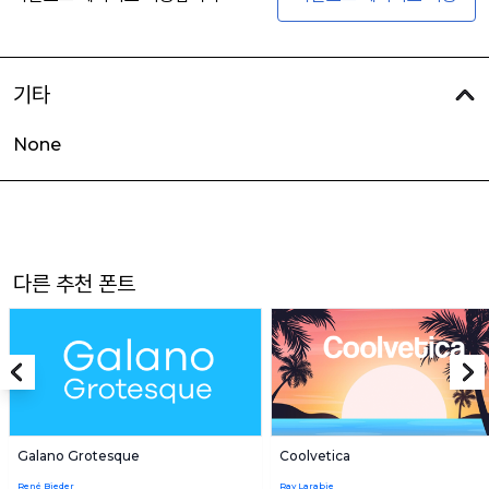
기타
None
다른 추천 폰트
Galano Grotesque
Coolvetica
René Bieder
Ray Larabie