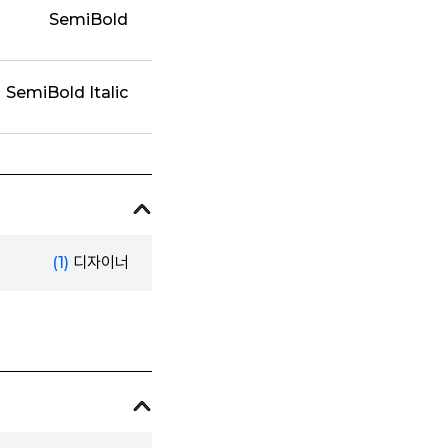
SemiBold
SemiBold Italic
(1)
디자이너