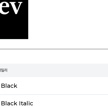
 패밀리
 Black
Black Italic