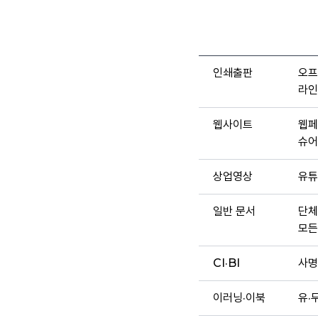
인쇄출판
오프
라인
웹사이트
웹페
슈어
상업영상
유튜
일반 문서
단체
모든
CI·BI
사명
이러닝·이북
유·