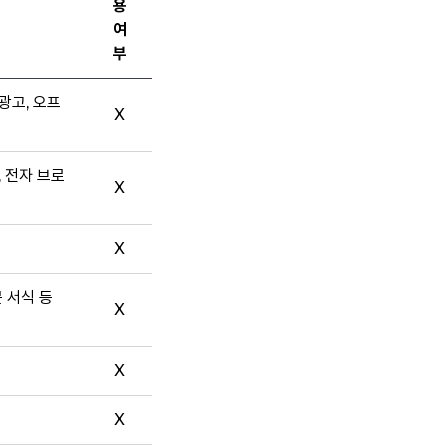
용
여
부
광고, 오프
X
, 전자 브로
X
X
문 서식 등
X
X
X