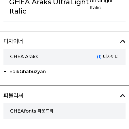
GHEA Araks UltraLight
UltraLight
Italic
Italic
디자이너
GHEA Araks
(1)
디자이너
EdikGhabuzyan
퍼블리셔
GHEAfonts 파운드리