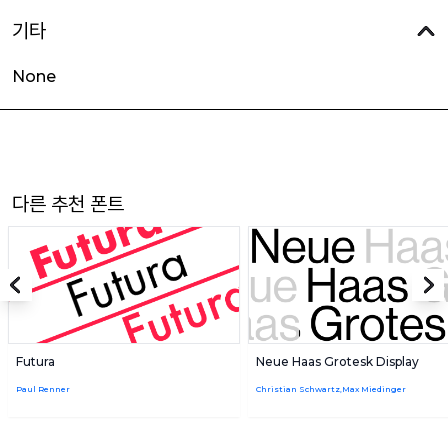
기타
None
다른 추천 폰트
Futura
Neue Haas Grotesk Display
Paul Renner
Christian Schwartz,Max Miedinger