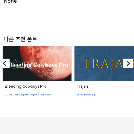
None
다른 추천 폰트
Bleeding Cowboys Pro
Trajan
Guillaume Séguin,Roger S. Nelsson
Carol Twombly