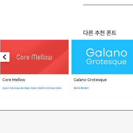
다른 추천 폰트
Core Mellow
Galano Grotesque
Hyun-Seung Lee,Dae-Hoon Hahm,Minjoo Ham
René Bieder