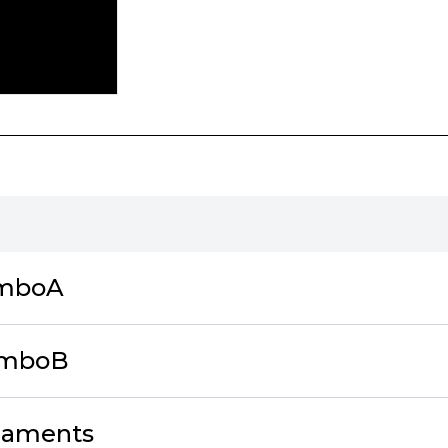
amboA
amboB
naments