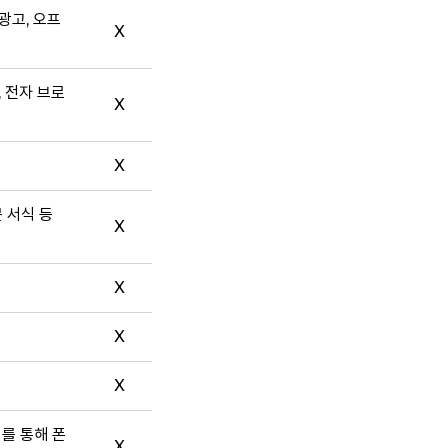
광고, 오프
X
, 전자 브로
X
X
문 서식 등
X
X
X
X
터를 통해 폰
X