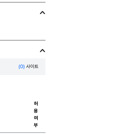
(0)
사이트
허
용
여
부