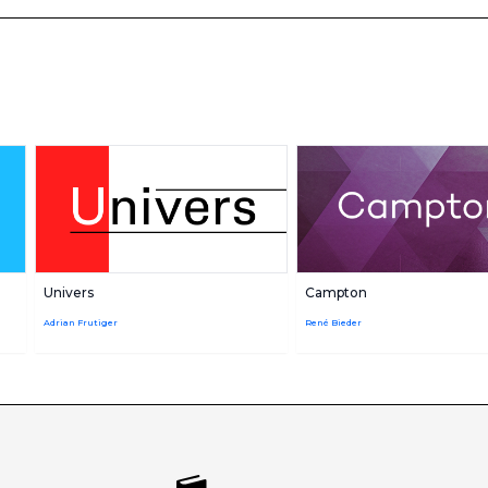
Univers
Campton
Adrian Frutiger
René Bieder