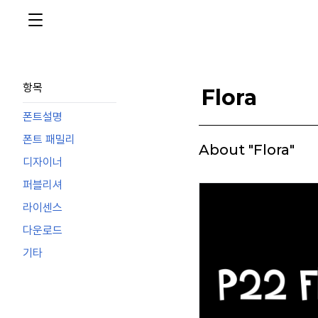
항목
Flora
폰트설명
폰트 패밀리
About "Flora"
디자이너
퍼블리셔
라이센스
다운로드
기타