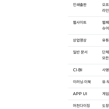
인쇄출판
오프
라인
웹사이트
웹페
슈어
상업영상
유튜
일반 문서
단체
모든
CI·BI
사명
이러닝·이북
유·
APP UI
게임
머천다이징
도장