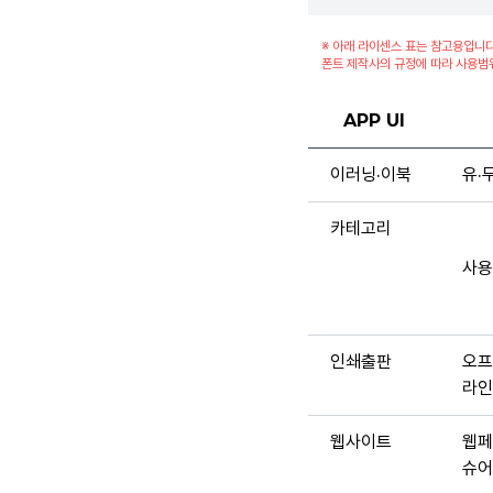
※ 아래 라이센스 표는 참고용입니다
폰트 제작사의 규정에 따라 사용범
APP UI
이러닝·이북
유·
카테고리
사용
인쇄출판
오프
라인
웹사이트
웹페
슈어