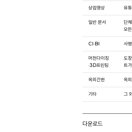
상업영상
유튜
일반 문서
단체
모든
CI·BI
사명
머천다이징
도장
·3D프린팅
트가
옥외간판
옥외
기타
그 
다운로드