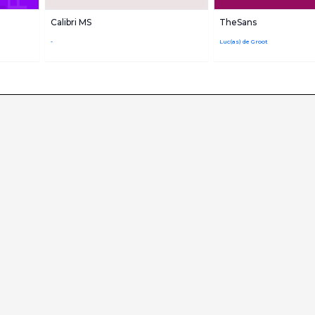
Calibri MS
TheSans
-
Luc(as) de Groot