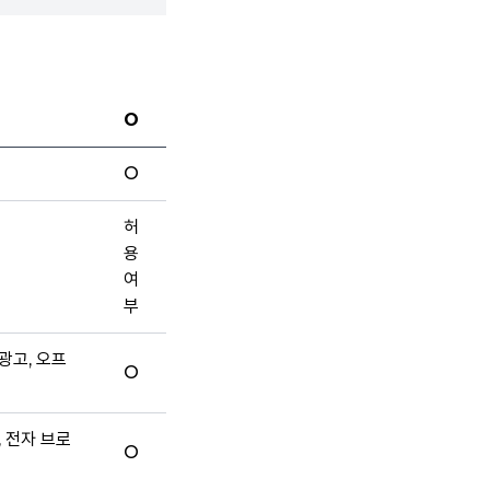
O
O
허
용
여
부
광고, 오프
O
, 전자 브로
O