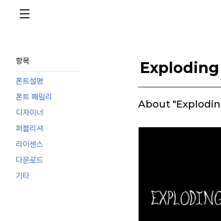
항목
Exploding
폰트설명
폰트 패밀리
About "Explodi
디자이너
퍼블리셔
라이센스
다운로드
기타