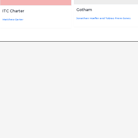
Gotham
ITC Charter
Jonathan Hoefler and Tobias Frere-Jones
Matthew Carter