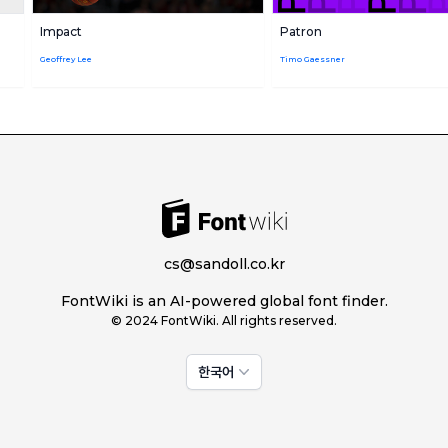
Impact
Patron
Geoffrey Lee
Timo Gaessner
cs@sandoll.co.kr
FontWiki is an AI-powered global font finder.
© 2024 FontWiki. All rights reserved.
한국어