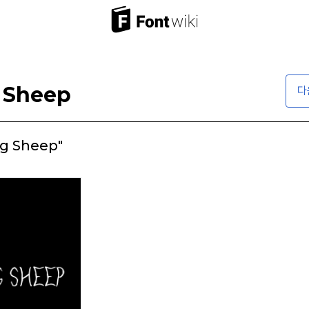
 Sheep
다
ng Sheep"