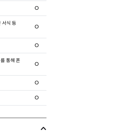
O
문 서식 등
O
O
터를 통해 폰
O
O
O