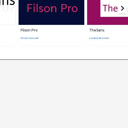
Filson Pro
TheSans
Olivier Gourvat
Luc(as) de Groot