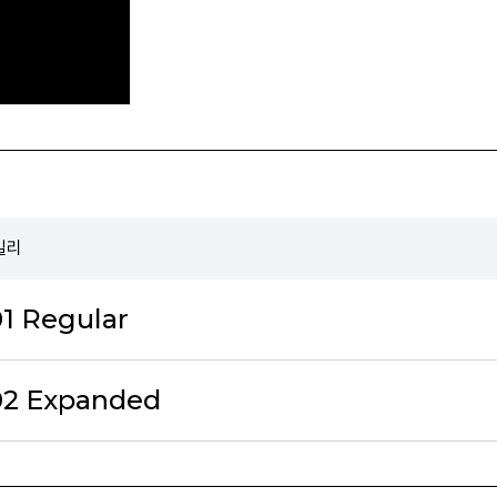
밀리
1 Regular
02 Expanded