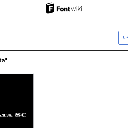
다
ta"