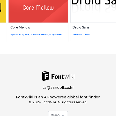
Core Mellow
Droid Sans
Hyun-Seung Lee,Dae-Hoon Hahm,Minjoo Ham
Steve Matteson
cs@sandoll.co.kr
FontWiki is an AI-powered global font finder.
© 2024 FontWiki. All rights reserved.
한국어