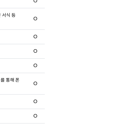
O
문 서식 등
O
O
O
O
터를 통해 폰
O
O
O