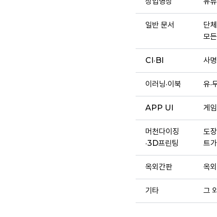
상업영상
유튜
일반 문서
단체
모든
CI·BI
사명
이러닝·이북
유·
APP UI
게임
머천다이징
도장
·3D프린팅
트가
옥외간판
옥외
기타
그 