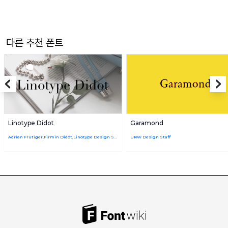
다른 추천 폰트
Linotype Didot
Garamond
Adrian Frutiger,Firmin Didot,Linotype Design Studio
URW Design Staff