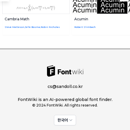
Cambria Math
Acumin
Steve Matteson,Jelle Bosma,Robin Nicholas
Robert Slimbach
cs@sandoll.co.kr
FontWiki is an AI-powered global font finder.
© 2024 FontWiki. All rights reserved.
한국어