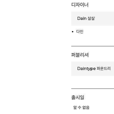
디자이너
Dain 살살
다인
퍼블리셔
Daintype 파운드리
출시일
알 수 없음