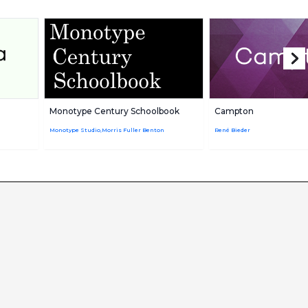
Monotype Century Schoolbook
Campton
Monotype Studio,Morris Fuller Benton
René Bieder