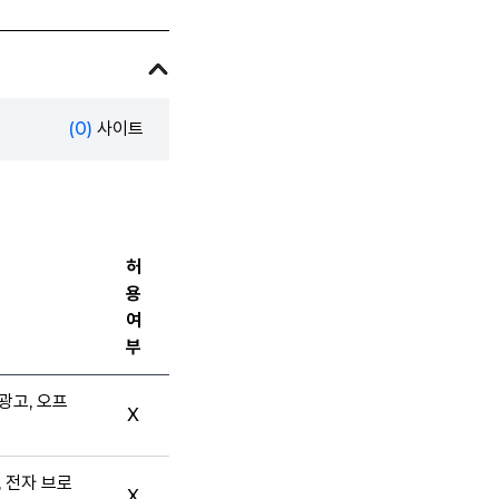
(0)
사이트
허
용
여
부
광고, 오프
X
, 전자 브로
X