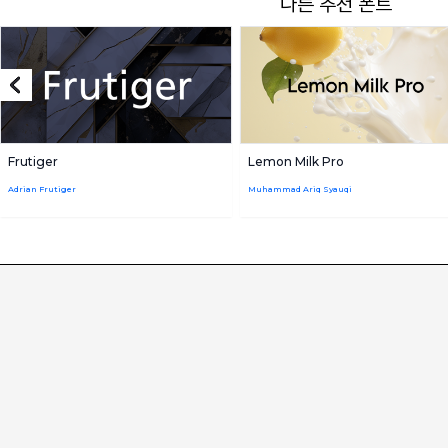
다른 추천 폰트
Frutiger
Lemon Milk Pro
Adrian Frutiger
Muhammad Ariq Syauqi