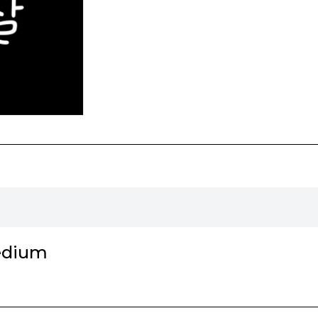
리
edium