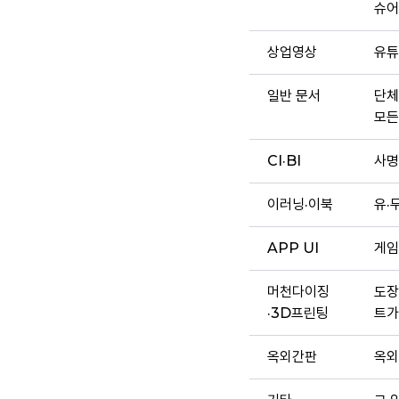
슈어
상업영상
유튜
일반 문서
단체
모든
CI·BI
사명
이러닝·이북
유·
APP UI
게임
머천다이징
도장
·3D프린팅
트가
옥외간판
옥외