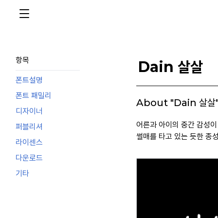
항목
Dain 살살
폰트설명
폰트 패밀리
About "Dain 살살
디자이너
어른과 아이의 중간 감성이
퍼블리셔
썰매를 타고 있는 듯한 종
라이센스
다운로드
기타