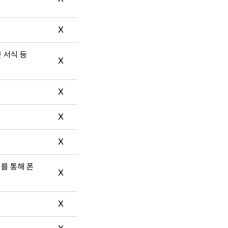
X
문 서식 등
X
X
X
X
터를 통해 폰
X
X