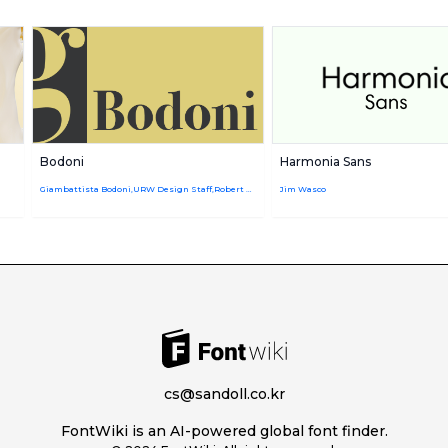
Bodoni
Harmonia Sans
Giambattista Bodoni,URW Design Staff,Robert Hunter Middleton
Jim Wasco
cs@sandoll.co.kr
FontWiki is an AI-powered global font finder.