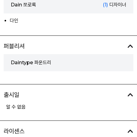
Dain 쪼로록
(1)
디자이너
다인
퍼블리셔
Daintype 파운드리
출시일
알 수 없음
라이센스