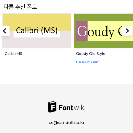
다른 추천 폰트
Calibri MS
Goudy Old Style
-
Frederic W. Goudy
cs@sandoll.co.kr