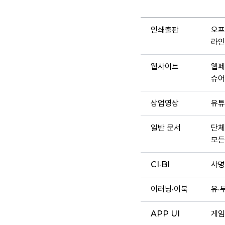
인쇄출판
오프
라인
웹사이트
웹페
슈어
상업영상
유튜
일반 문서
단체
모든
CI·BI
사명
이러닝·이북
유·
APP UI
게임