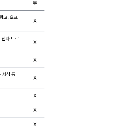
부
광고, 오프
X
, 전자 브로
X
X
문 서식 등
X
X
X
X