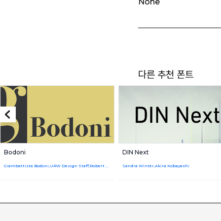
None
다른 추천 폰트
Bodoni
DIN Next
Giambattista Bodoni,URW Design Staff,Robert Hunter Middleton
Sandra Winter,Akira Kobayashi