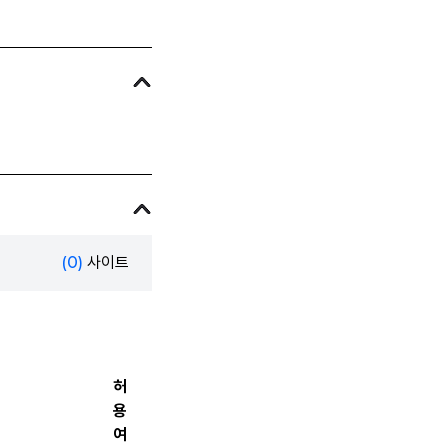
(0)
사이트
허
용
여