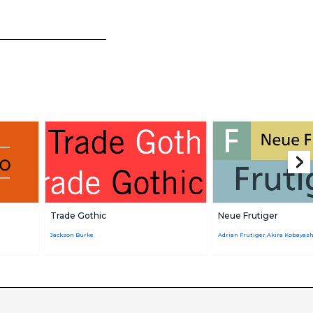
Trade Gothic
Neue Frutiger
Jackson Burke
Adrian Frutiger,Akira Kobayash