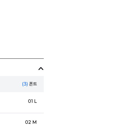
(3)
폰트
01 L
02 M