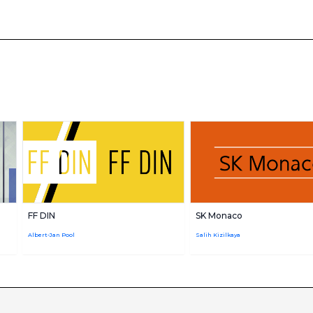
FF DIN
SK Monaco
Albert-Jan Pool
Salih Kizilkaya