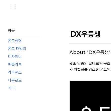
항목
DX우등생
폰트설명
폰트 패밀리
About "DX우등생"
디자이너
윗줄 맞춤의 탈네모형 구조
퍼블리셔
와 차별화를 강조한 폰트입
라이센스
다운로드
기타