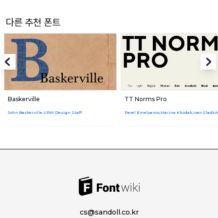
다른 추천 폰트
Baskerville
TT Norms Pro
John Baskerville,URW Design Staff
cs@sandoll.co.kr