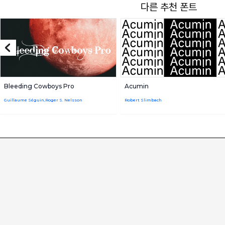
다른 추천 폰트
Bleeding Cowboys Pro
Acumin
Guillaume Séguin,Roger S. Nelsson
Robert Slimbach