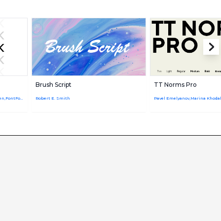
Brush Script
TT Norms Pro
Christoph Koeberlin,Hannes von Döhren,FontFont Type Department
Robert E. Smith