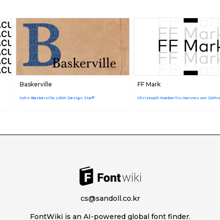
Baskerville
FF Mark
John Baskerville,URW Design Staff
cs@sandoll.co.kr
FontWiki is an AI-powered global font finder.