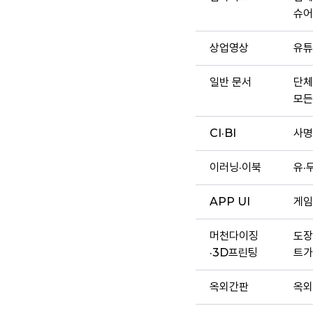
슈어
상업영상
유튜
일반 문서
단체
모든
CI·BI
사명
이러닝·이북
유·
APP UI
게임
머천다이징
도장
·3D프린팅
트가
옥외간판
옥외