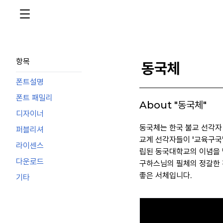
항목
동국체
폰트설명
폰트 패밀리
About "동국체"
디자이너
동국체는 한국 불교 선각자
퍼블리셔
교계 선각자들이 '교육구국
라이센스
립된 동국대학교의 이념을 
다운로드
구하스님의 필체의 정갈한 
좋은 서체입니다.
기타