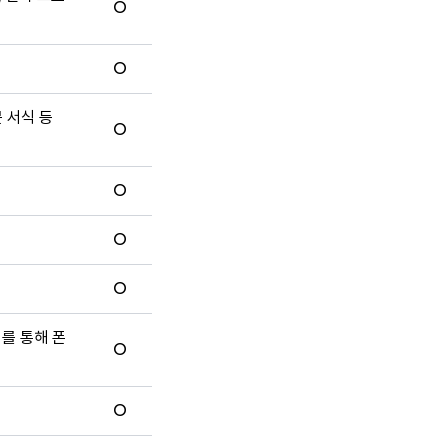
O
O
문 서식 등
O
O
O
O
터를 통해 폰
O
O