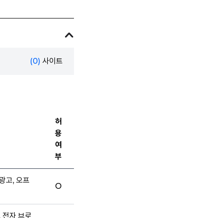
(0)
사이트
허
용
여
부
광고, 오프
O
, 전자 브로