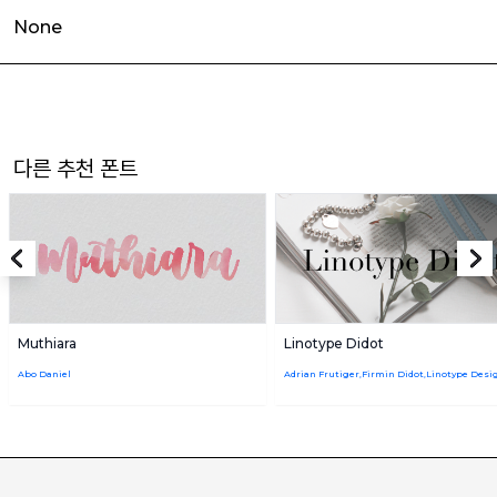
None
다른 추천 폰트
Muthiara
Linotype Didot
Abo Daniel