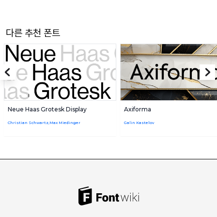
다른 추천 폰트
Neue Haas Grotesk Display
Axiforma
Christian Schwartz,Max Miedinger
Galin Kastelov