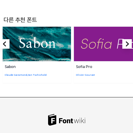
다른 추천 폰트
Sabon
Sofia Pro
Claude Garamond,Jan Tschichold
Olivier Gourvat