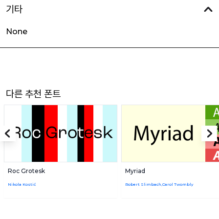
기타
None
다른 추천 폰트
Roc Grotesk
Myriad
Nikola Kostić
Robert Slimbach,Carol Twombly