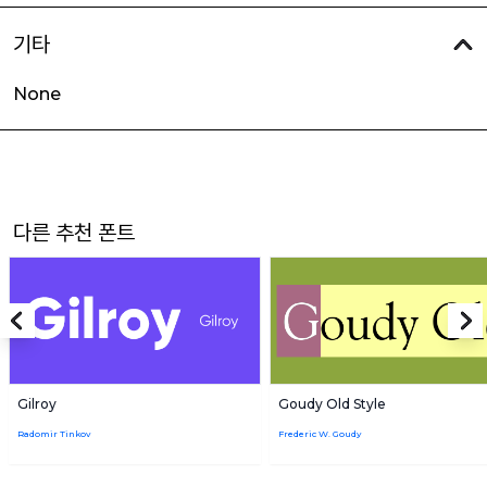
기타
None
다른 추천 폰트
Gilroy
Goudy Old Style
Radomir Tinkov
Frederic W. Goudy