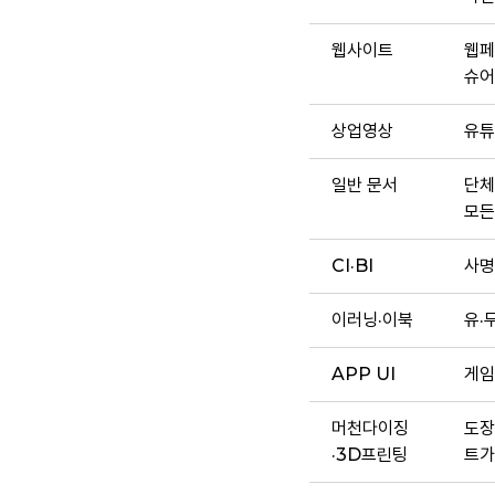
웹사이트
웹페
슈어
상업영상
유튜
일반 문서
단체
모든
CI·BI
사명
이러닝·이북
유·
APP UI
게임
머천다이징
도장
·3D프린팅
트가