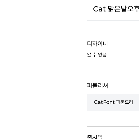
Cat 맑은날오후
디자이너
알 수 없음
퍼블리셔
CatFont 파운드리
출시일