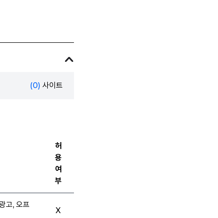
(0)
사이트
허
용
여
부
광고, 오프
X