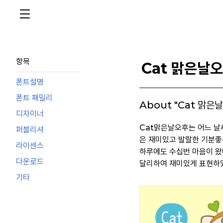
항목
Cat 맑은날
폰트설명
폰트 패밀리
About "Cat 맑은
디자이너
Cat맑은날오후는 어느 날씨
퍼블리셔
은 재미있고 발랄한 기분좋
라이센스
하루에도 수십번 마음이 왔
다운로드
달리하여 재미있게 표현하
기타