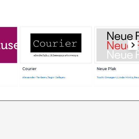
Courier
Neue Plak
Alexander Tarbeev,Tagir Safayev
Toshi Omagari,Linda Hintz,Pau