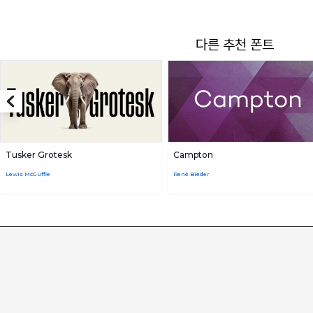
다른 추천 폰트
Tusker Grotesk
Campton
Lewis McGuffie
René Bieder