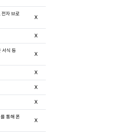
, 전자 브로
X
X
문 서식 등
X
X
X
X
터를 통해 폰
X