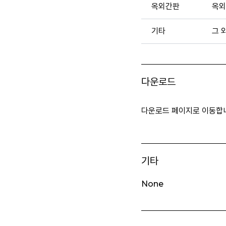
옥외간판
옥외
기타
그 
다운로드
다운로드 페이지로 이동합
기타
None