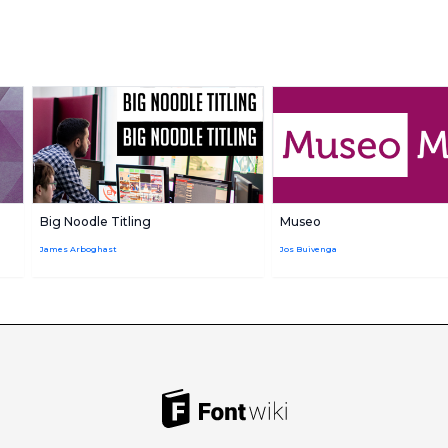
Big Noodle Titling
Museo
James Arboghast
Jos Buivenga