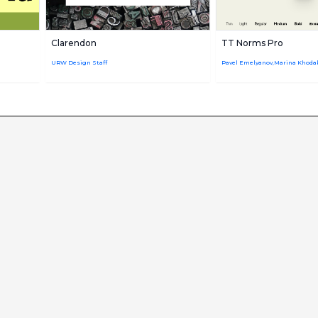
Clarendon
TT Norms Pro
URW Design Staff