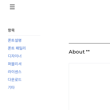
항목
폰트설명
폰트 패밀리
About ""
디자이너
퍼블리셔
라이센스
다운로드
기타