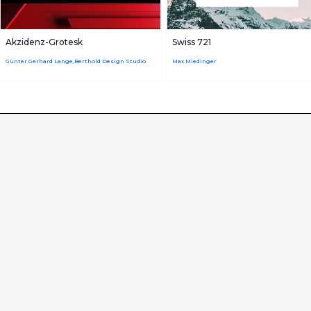
Akzidenz-Grotesk
Swiss 721
Günter Gerhard Lange,Berthold Design Studio
Max Miedinger