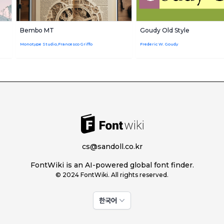
Bembo MT
Goudy Old Style
Monotype Studio,Francesco Griffo
Frederic W. Goudy
cs@sandoll.co.kr
FontWiki is an AI-powered global font finder.
© 2024 FontWiki. All rights reserved.
한국어