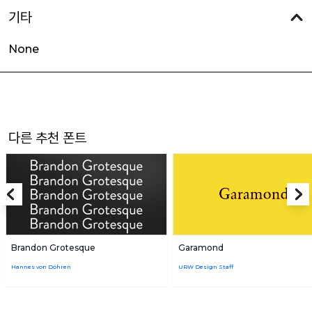
기타
None
다른 추천 폰트
Brandon Grotesque
Garamond
Hannes von Döhren
URW Design Staff