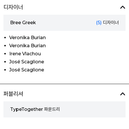
디자이너
Bree Greek
(5)
디자이너
Veronika Burian
Veronika Burian
Irene Vlachou
José Scaglione
José Scaglione
퍼블리셔
TypeTogether 파운드리