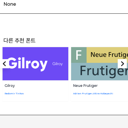
None
다른 추천 폰트
Gilroy
Neue Frutiger
Radomir Tinkov
Adrian Frutiger,Akira Kobayashi