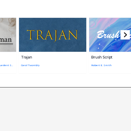
Trajan
Brush Script
Victor Lardent,Stanley Morison,Victor Lardent Stanley Morison
Carol Twombly
Robert E. Smith