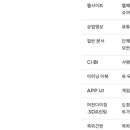
웹사이트
웹페
슈어
상업영상
유튜
일반 문서
단체
모든
CI·BI
사명
이러닝·이북
유·
APP UI
게임
머천다이징
도장
·3D프린팅
트가
옥외간판
옥외