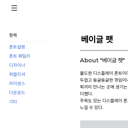
항목
베이글 팻
폰트설명
폰트 패밀리
About "베이글 팻"
디자이너
볼드한 디스플레이 폰트이다
퍼블리셔
두껍고 둥글둥글한 꺾임이나
라이센스
획끼리 만나는 곳에 생기는
다운로드
더했다.
주목도 있는 디스플레이 폰
기타
느낄 수 있다.