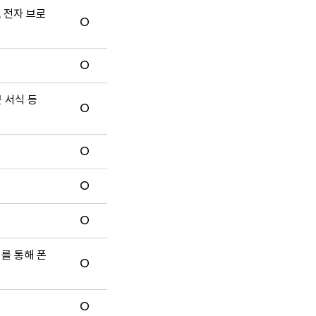
, 전자 브로
O
O
문 서식 등
O
O
O
O
터를 통해 폰
O
O