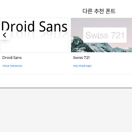
다른 추천 폰트
Droid Sans
Swiss 721
Steve Matteson
Max Miedinger