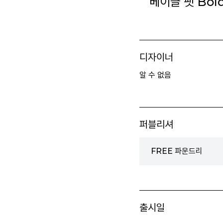
베이글 팻 Bol
디자이너
알 수 없음
퍼블리셔
FREE 파운드리
출시일