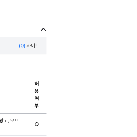
(0)
사이트
허
용
여
부
광고, 오프
O