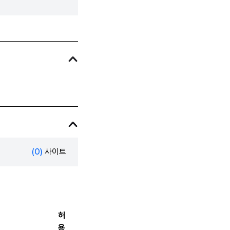
(0)
사이트
허
용