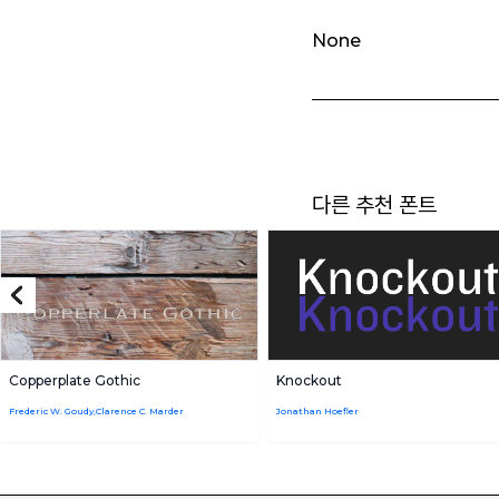
None
다른 추천 폰트
Copperplate Gothic
Knockout
Frederic W. Goudy,Clarence C. Marder
Jonathan Hoefler