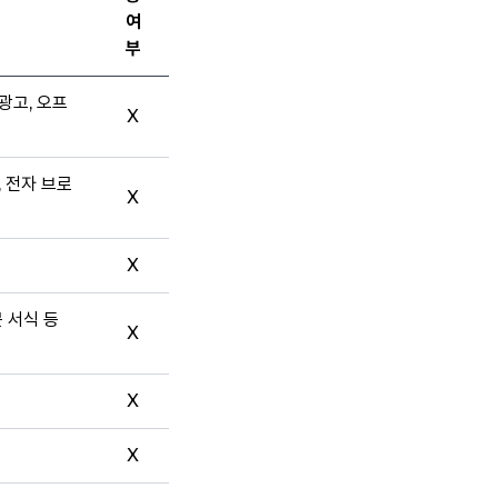
여
부
광고, 오프
X
, 전자 브로
X
X
문 서식 등
X
X
X