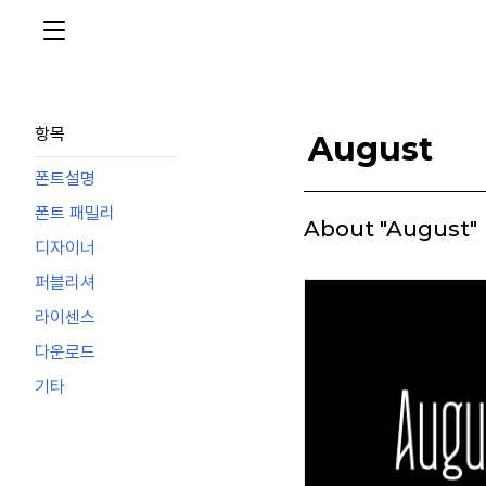
항목
August
폰트설명
폰트 패밀리
About "August"
디자이너
퍼블리셔
라이센스
다운로드
기타