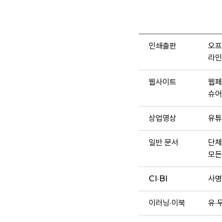
인쇄출판
오프
라인
웹사이트
웹페
슈어
상업영상
유튜
일반 문서
단체
모든
CI·BI
사명
이러닝·이북
유·