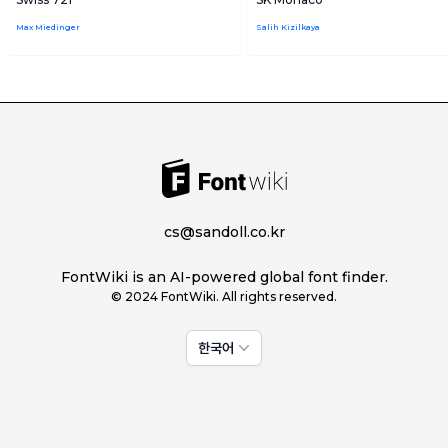
Max Miedinger
Salih Kizilkaya
cs@sandoll.co.kr
FontWiki is an AI-powered global font finder.
© 2024 FontWiki. All rights reserved.
한국어