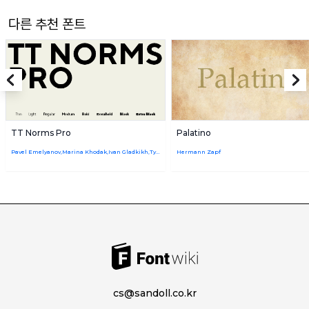
다른 추천 폰트
TT Norms Pro
Palatino
Pavel Emelyanov,Marina Khodak,Ivan Gladkikh,TypeType Team
Hermann Zapf
cs@sandoll.co.kr