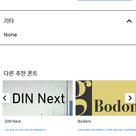
기타
None
다른 추천 폰트
DIN Next
Bodoni
Sandra Winter,Akira Kobayashi