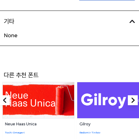
기타
None
다른 추천 폰트
Neue Haas Unica
Gilroy
Toshi Omagari
Radomir Tinkov