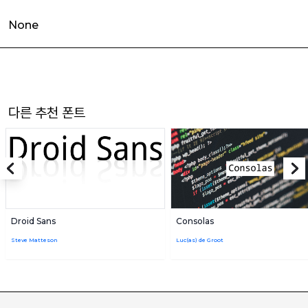
None
다른 추천 폰트
Droid Sans
Consolas
Steve Matteson
Luc(as) de Groot